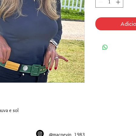
Adici
huva e sol
@macnevin_1983