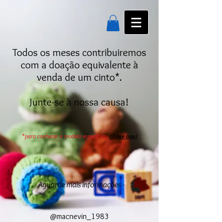
Todos os meses contribuiremos
com a doação equivalente à
venda de um cinto*.
Junte-se à nossa causa!
*para conhecer o modelo específico,
clique aqui
- Aguarde mais informações -
@macnevin_1983